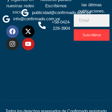
las últimas
nuestras redes
Escríbirnos
publicaciones.
sociales
publicidad@confirmado.com.ve
info@confirmado.com.ve
+58-0424-
229-3904
Suscribirse
Desarrolla
por
Espacio
SEO
Todos los derechos reservados de Confirmado registrado