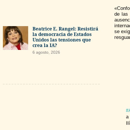
«Confor
de las
ausenc
interna
Beatrice E. Rangel: Resistirá
se exi
la democracia de Estados
resguar
Unidos las tensiones que
crea la IA?
6 agosto, 2026
#
a
I