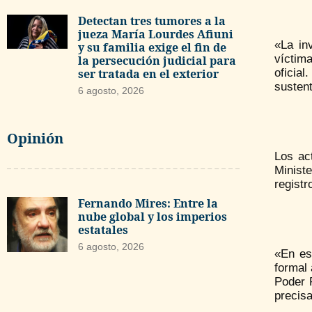
Detectan tres tumores a la
jueza María Lourdes Afiuni
«La in
y su familia exige el fin de
víctim
la persecución judicial para
oficia
ser tratada en el exterior
susten
6 agosto, 2026
Opinión
Los ac
Minist
registr
Fernando Mires: Entre la
nube global y los imperios
estatales
6 agosto, 2026
«En es
formal 
Poder P
precisa