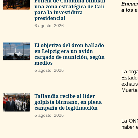
Policía de Colombia blindan
Encuen
una zona estratégica de Cali
a los 
para la investidura
presidencial
6 agosto, 2026
El objetivo del dron hallado
en Leipzig era un avión
cargado de munición, según
medios
6 agosto, 2026
La orga
Estado
exhaus
Muertes
Tailandia recibe al líder
golpista birmano, en plena
campaña de legitimación
6 agosto, 2026
La ONG
haber 