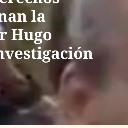
nan la
or Hugo
nvestigación