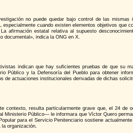
vestigación no puede quedar bajo control de las mismas in
a, especialmente cuando existen elementos objetivos que co
l. La afirmación estatal relativa al supuesto desconocimie
to documental», indica la ONG en X.
tivistas indican que hay suficientes pruebas de que su ma
erio Público y la Defensoría del Pueblo para obtener info
os de actuaciones institucionales derivadas de dichas solici
te contexto, resulta particularmente grave que, el 24 de 
al Ministerio Público— le informara que Víctor Quero perman
opular para el Servicio Penitenciario sostiene actualmente 
 la organización.