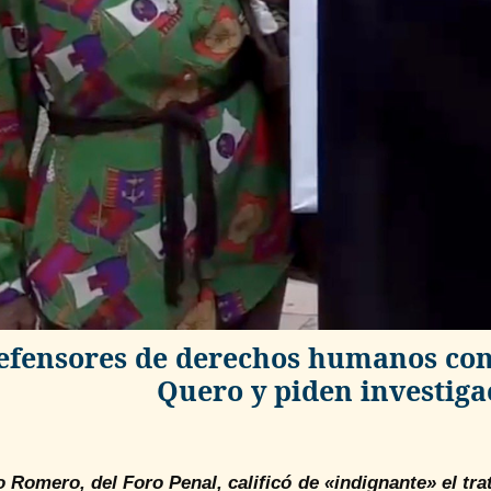
efensores de derechos humanos con
Quero y piden investig
o Romero, del Foro Penal, calificó de «indignante» el tra