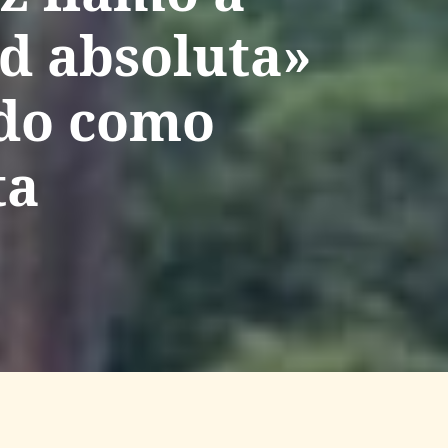
ad absoluta»
ado como
ta