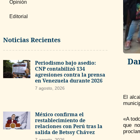
Opinión
Editorial
Noticias Recientes
Dar
Periodismo bajo asedio:
CNP contabilizó 134
agresiones contra la prensa
en Venezuela durante 2026
7 agosto, 2026
El alc
municip
México confirma el
«A todo
restablecimiento de
que no
relaciones con Perú tras la
proclam
salida de Betssy Chávez
7 agosto, 2026