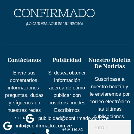
Contáctanos
Publicidad
Nuestro Boletín
De Noticias
Envíe sus
Si desea obtener
Suscríbase a
comentarios,
información
nuestro boletín y
informaciones,
acerca de cómo
le enviaremos por
preguntas, dudas
publicar con
correo electrónico
y síguenos en
nosotros puedes
las últimas
nuestras redes
Escríbirnos
publicaciones.
sociales
publicidad@confirmado.com.ve
info@confirmado.com.ve
+58-0424-