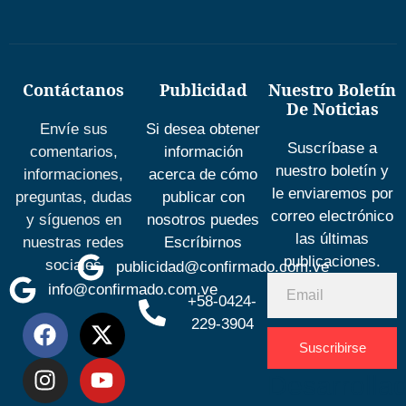
Contáctanos
Publicidad
Nuestro Boletín
De Noticias
Envíe sus
Si desea obtener
Suscríbase a
comentarios,
información
nuestro boletín y
informaciones,
acerca de cómo
le enviaremos por
preguntas, dudas
publicar con
correo electrónico
y síguenos en
nosotros puedes
las últimas
nuestras redes
Escríbirnos
publicaciones.
sociales
publicidad@confirmado.com.ve
info@confirmado.com.ve
+58-0424-
229-3904
Suscribirse
Desarrolla