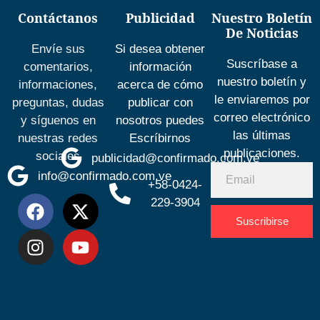
Contáctanos
Publicidad
Nuestro Boletín
De Noticias
Envíe sus
Si desea obtener
Suscríbase a
comentarios,
información
nuestro boletín y
informaciones,
acerca de cómo
le enviaremos por
preguntas, dudas
publicar con
correo electrónico
y síguenos en
nosotros puedes
las últimas
nuestras redes
Escríbirnos
publicaciones.
sociales
publicidad@confirmado.com.ve
info@confirmado.com.ve
+58-0424-
229-3904
Suscribirse
Desarrolla
por
Espacio