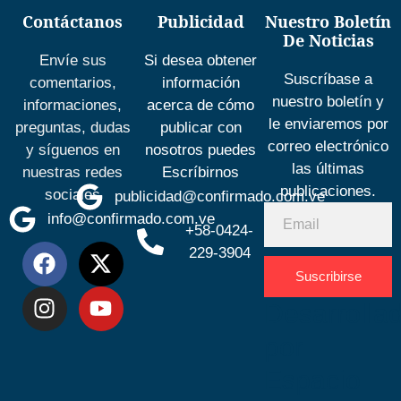
Contáctanos
Publicidad
Nuestro Boletín
De Noticias
Envíe sus
Si desea obtener
Suscríbase a
comentarios,
información
nuestro boletín y
informaciones,
acerca de cómo
le enviaremos por
preguntas, dudas
publicar con
correo electrónico
y síguenos en
nosotros puedes
las últimas
nuestras redes
Escríbirnos
publicaciones.
sociales
publicidad@confirmado.com.ve
info@confirmado.com.ve
+58-0424-
229-3904
Suscribirse
Desarrolla
por
Espacio