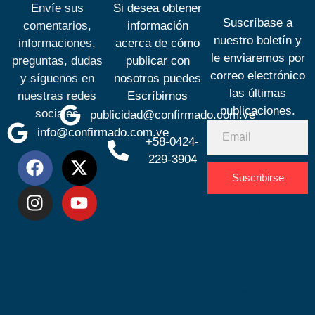
Envíe sus
Si desea obtener
Suscríbase a
comentarios,
información
nuestro boletín y
informaciones,
acerca de cómo
le enviaremos por
preguntas, dudas
publicar con
correo electrónico
y síguenos en
nosotros puedes
las últimas
nuestras redes
Escríbirnos
publicaciones.
sociales
publicidad@confirmado.com.ve
info@confirmado.com.ve
+58-0424-
229-3904
Suscribirse
Desarrolla
por
Espacio
SEO