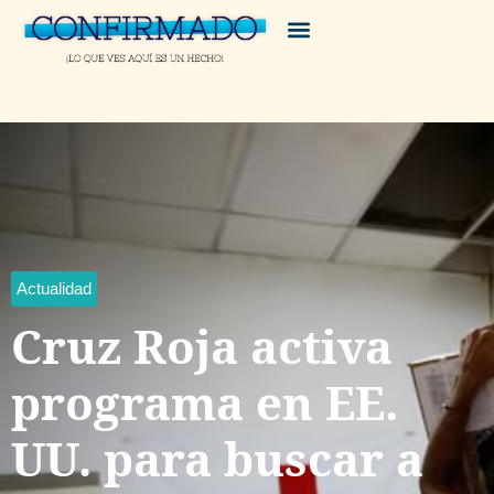
Actualidad
Cruz Roja activa
programa en EE.
UU. para buscar a