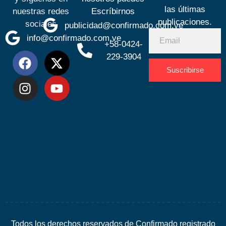
las últimas
nuestras redes
Escríbirnos
publicaciones.
sociales
publicidad@confirmado.com.ve
info@confirmado.com.ve
+58-0424-
229-3904
Suscribirse
Desarrolla
por
Espacio
SEO
Todos los derechos reservados de Confirmado registrado