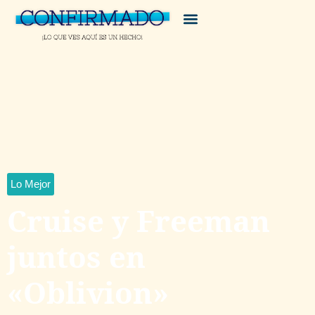
Lo Mejor
Cruise y Freeman
juntos en
«Oblivion»