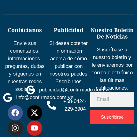
Contáctanos
Publicidad
Nuestro Boletín
De Noticias
Envíe sus
Si desea obtener
Suscríbase a
comentarios,
información
nuestro boletín y
informaciones,
acerca de cómo
le enviaremos por
preguntas, dudas
publicar con
correo electrónico
y síguenos en
nosotros puedes
las últimas
nuestras redes
Escríbirnos
publicaciones.
sociales
publicidad@confirmado.com.ve
info@confirmado.com.ve
+58-0424-
229-3904
Suscribirse
Desarrolla