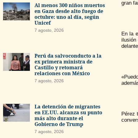
gran fa
Al menos 300 niños muertos
en Gaza desde alto fuego de
octubre: uno al día, según
Unicef
7 agosto, 2026
En la e
ilusión
delante
Perú da salvoconducto a la
ex primera ministra de
Castillo y retomará
relaciones con México
«Puedo
7 agosto, 2026
además,
La detención de migrantes
en EE.UU. alcanza su punto
Pérez 
más alto durante el
convers
Gobierno de Trump
7 agosto, 2026