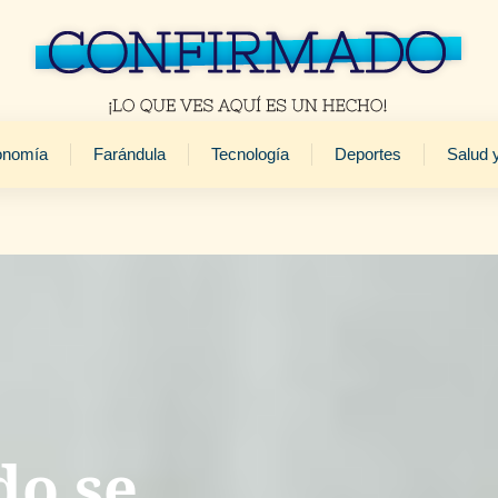
onomía
Farándula
Tecnología
Deportes
Salud 
do se