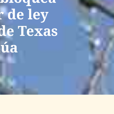
 de ley
de Texas
lúa