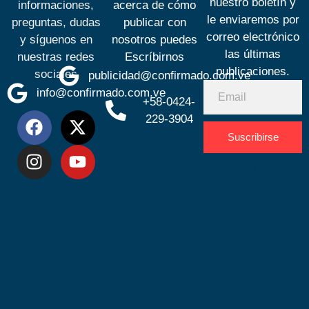
nuestro boletín y
informaciones,
acerca de cómo
le enviaremos por
preguntas, dudas
publicar con
correo electrónico
y síguenos en
nosotros puedes
las últimas
nuestras redes
Escríbirnos
publicaciones.
sociales
publicidad@confirmado.com.ve
info@confirmado.com.ve
+58-0424-
229-3904
Suscribirse
Desarrolla
por
Espacio
SEO