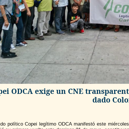
pei ODCA exige un CNE transparente
dado Col
tido político Copei legítimo ODCA manifestó este miércole