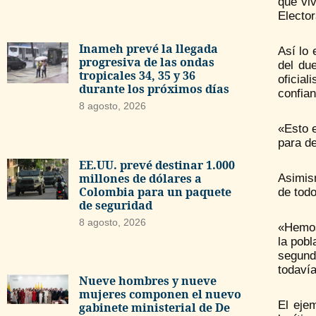
que vi
Electo
Inameh prevé la llegada
Así lo 
progresiva de las ondas
del du
tropicales 34, 35 y 36
oficia
durante los próximos días
confian
8 agosto, 2026
«Esto e
para d
EE.UU. prevé destinar 1.000
millones de dólares a
Asimis
Colombia para un paquete
de todo
de seguridad
8 agosto, 2026
«Hemos 
la pobl
segund
todavía
Nueve hombres y nueve
mujeres componen el nuevo
El eje
gabinete ministerial de De