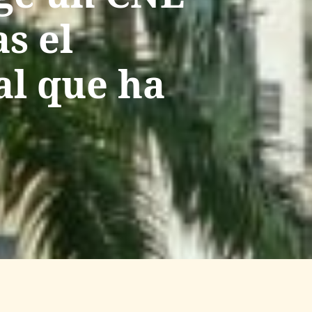
s el
al que ha