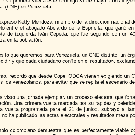
vió su primera vuelta este domingo 31 de mayo, constituye
ral (CNE) en Venezuela.
expresó Ketty Mendoza, miembro de la dirección nacional de
elo entre el abogado Abelardo de la Espriella, que ganó en
lista de izquierda Iván Cepeda, que fue segundo con un 4
za en la población.
s lo que queremos para Venezuela, un CNE distinto, un órga
ecidir y que cada ciudadano confíe en el resultado», excla
mo, recordó que desde Copei ODCA vienen exigiendo un Cons
s los venezolanos, para evitar que se repita el escenario del
visto una jornada ejemplar, un proceso electoral que forta
ación. Una primera vuelta marcada por su rapidez y celerid
a vuelta programada para el 21 de junio», subrayó al l
 no ha publicado las actas electorales y resultados mesa p
mplo colombiano demuestra que es perfectamente viable con