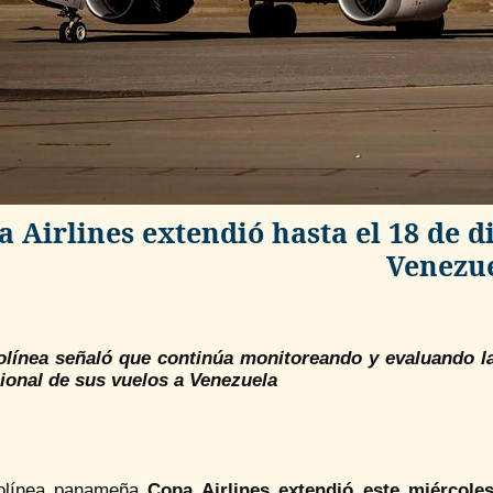
a Airlines extendió hasta el 18 de d
Venezu
olínea señaló que continúa monitoreando y evaluando la
ional de sus vuelos a Venezuela
olínea panameña
Copa Airlines extendió este miércol