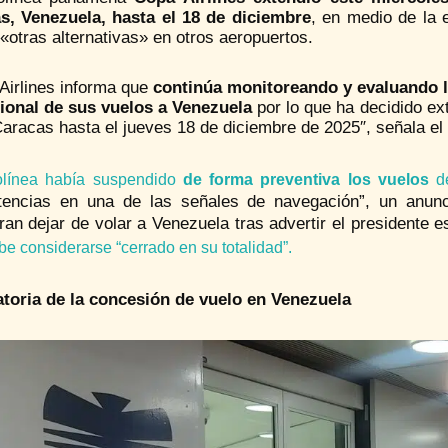
s, Venezuela, hasta el 18 de diciembre
, en medio de la 
«otras alternativas» en otros aeropuertos.
Airlines informa que
continúa monitoreando y evaluando l
ional de sus vuelos a Venezuela
por lo que ha decidido ex
Caracas hasta el jueves 18 de diciembre de 2025″, señala e
olínea había suspendido
de forma preventiva los vuelos
de
itencias en una de las señales de navegación”, un anu
ran dejar de volar a Venezuela tras advertir el presidente 
be considerarse “cerrado en su totalidad”.
toria de la concesión de vuelo en Venezuela