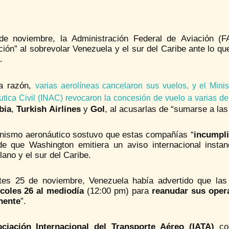
de noviembre, la Administración Federal de Aviación (
ión” al sobrevolar Venezuela y el sur del Caribe ante lo qu
.
a razón,
varias aerolíneas cancelaron sus vuelos, y el Minis
tica Civil (INAC) revocaron la concesión de vuelo a varias de
bia
,
Turkish Airlines
y
Gol
, al acusarlas de “sumarse a la
anismo aeronáutico sostuvo que estas compañías “
incumpl
de que Washington emitiera un aviso internacional instand
ano y el sur del Caribe.
tes 25 de noviembre, Venezuela había advertido que las
coles 26 al mediodía
(12:00 pm) para
reanudar sus oper
nente
”.
ciación Internacional del Transporte Aéreo (IATA)
con