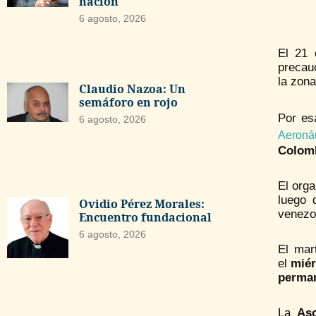
nación
6 agosto, 2026
El 21 
precauc
la zona
Claudio Nazoa: Un
semáforo en rojo
Por es
6 agosto, 2026
Aeronáu
Colom
El org
luego 
Ovidio Pérez Morales:
venezol
Encuentro fundacional
6 agosto, 2026
El mar
el
miér
perma
La
Aso