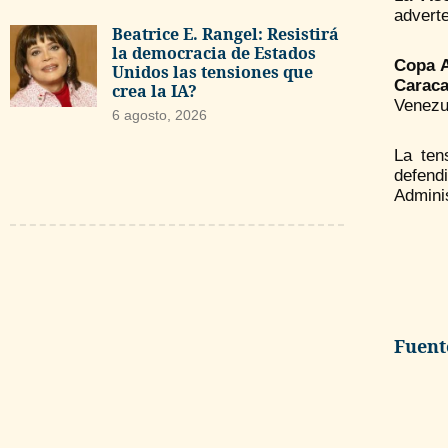
adverte
Beatrice E. Rangel: Resistirá
la democracia de Estados
Copa A
Unidos las tensiones que
Carac
crea la IA?
Venezu
6 agosto, 2026
La ten
defend
Admini
Fuente