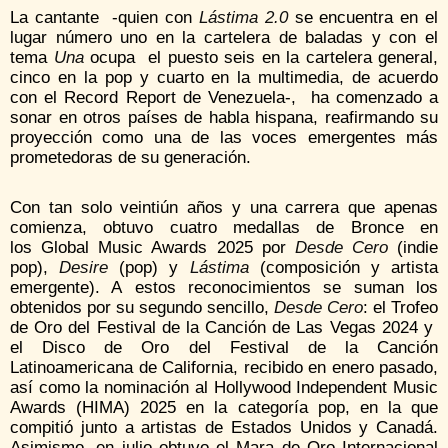
La cantante -quien con
Lástima 2.0
se encuentra en el
lugar número uno en la cartelera de baladas y con el
tema
Una
ocupa el puesto seis en la cartelera general,
cinco en la pop y cuarto en la multimedia, de acuerdo
con el Record Report de Venezuela-, ha comenzado a
sonar en otros países de habla hispana, reafirmando su
proyección como una de las voces emergentes más
prometedoras de su generación.
Con tan solo veintiún años y una carrera que apenas
comienza, obtuvo cuatro medallas de Bronce en
los Global Music Awards 2025 por
Desde Cero
(indie
pop),
Desire
(pop) y
Lástima
(composición y artista
emergente). A estos reconocimientos se suman los
obtenidos por su segundo sencillo,
Desde Cero
: el Trofeo
de Oro del Festival de la Canción de Las Vegas 2024 y
el Disco de Oro del Festival de la Canción
Latinoamericana de California, recibido en enero pasado,
así como la nominación al Hollywood Independent Music
Awards (HIMA) 2025 en la categoría pop, en la que
compitió junto a artistas de Estados Unidos y Canadá.
Asimismo, en julio obtuvo el Mara de Oro Internacional