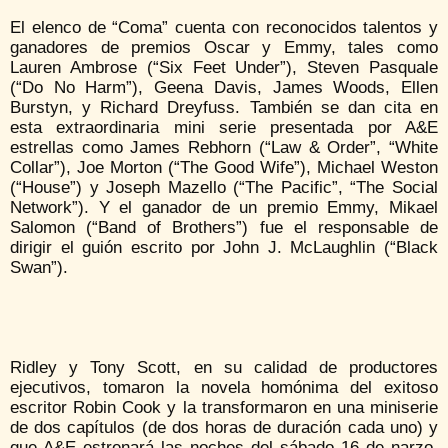
El elenco de “Coma” cuenta con reconocidos talentos y
ganadores de premios Oscar y Emmy, tales como
Lauren Ambrose (“Six Feet Under”), Steven Pasquale
(“Do No Harm”), Geena Davis, James Woods, Ellen
Burstyn, y Richard Dreyfuss. También se dan cita en
esta extraordinaria mini serie presentada por A&E
estrellas como James Rebhorn (“Law & Order”, “White
Collar”), Joe Morton (“The Good Wife”), Michael Weston
(“House”) y Joseph Mazello (“The Pacific”, “The Social
Network”). Y el ganador de un premio Emmy, Mikael
Salomon (“Band of Brothers”) fue el responsable de
dirigir el guión escrito por John J. McLaughlin (“Black
Swan”).
Ridley y Tony Scott, en su calidad de productores
ejecutivos, tomaron la novela homónima del exitoso
escritor Robin Cook y la transformaron en una miniserie
de dos capítulos (de dos horas de duración cada uno) y
que A&E estrenará las noches del sábado 16 de narzo.