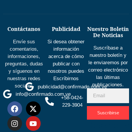
Contáctanos
Publicidad
Nuestro Boletín
De Noticias
Envíe sus
Si desea obtener
Suscríbase a
comentarios,
información
nuestro boletín y
informaciones,
acerca de cómo
le enviaremos por
preguntas, dudas
publicar con
correo electrónico
y síguenos en
nosotros puedes
las últimas
nuestras redes
Escríbirnos
publicaciones.
sociales
publicidad@confirmado.com.ve
info@confirmado.com.ve
+58-0424-
229-3904
Suscribirse
Desarrolla