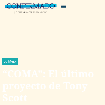
Lo Mejor
“COMA”: El último
proyecto de Tony
Scott