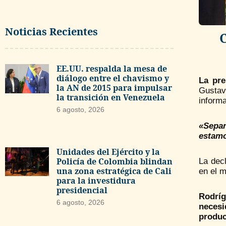
Noticias Recientes
EE.UU. respalda la mesa de
diálogo entre el chavismo y
La pre
la AN de 2015 para impulsar
Gustav
la transición en Venezuela
informa
6 agosto, 2026
«Sepan
estamo
Unidades del Ejército y la
Policía de Colombia blindan
La decl
una zona estratégica de Cali
en el m
para la investidura
presidencial
Rodríg
6 agosto, 2026
necesi
produc