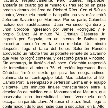
Navarro, respectivamente. Pero Suárez, imparable,
anotaría su cuarto gol al minuto 67 tras recibir un pase
preciso dentro del área de Richard Ríos. Con el 5-0 en
contra, Venezuela movió el banquillo una vez más: entró
Jeferson Savarino por Martínez. Por su parte, Colombia
realizó dos sustituciones: Juan Fernando Quintero y
Jhon Córdoba ingresaron por James Rodríguez y el
propio Suárez. Al minuto 74, Cristian Cásseres Jr.
ingresó por Segovia, en un intento de Batista por
encontrar conexión en la zona medular. Un minuto
después, llegó el tanto del honor: Salomón Rondón
aprovechó un rebote tras un potente remate de Savarino
que Mier no logró contener, y descontó para la Vinotinto.
Sin embargo, la ilusión duró poco. Colombia respondió
de inmediato: al minuto 76, el recién ingresado Jhon
Córdoba firmó el sexto gol para los neogranadinos,
culminando un contragolpe letal. Más adelante, al 86′,
Camilo Portilla reemplazó a Jefferson Lerma en el equipo
visitante. Los minutos finales transcurrieron entre la
desolación del público en el Monumental de Maturín, que
observaba con incredulidad cómo Venezuela dejó
escapar un partido clave. Al sonar el pitazo final, llegó la
confirmación de lo que nadie quería escuchar: en El Alto,