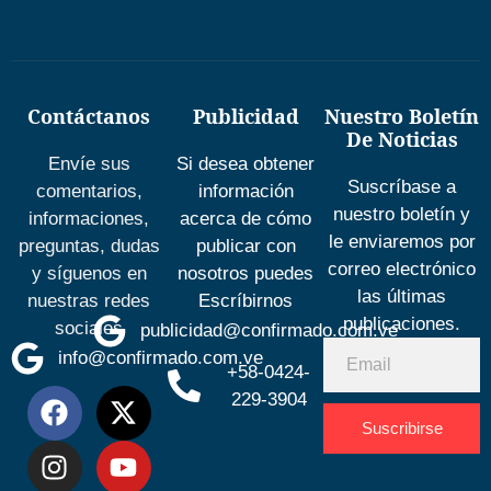
Contáctanos
Publicidad
Nuestro Boletín
De Noticias
Envíe sus
Si desea obtener
Suscríbase a
comentarios,
información
nuestro boletín y
informaciones,
acerca de cómo
le enviaremos por
preguntas, dudas
publicar con
correo electrónico
y síguenos en
nosotros puedes
las últimas
nuestras redes
Escríbirnos
publicaciones.
sociales
publicidad@confirmado.com.ve
info@confirmado.com.ve
+58-0424-
229-3904
Suscribirse
Desarrolla