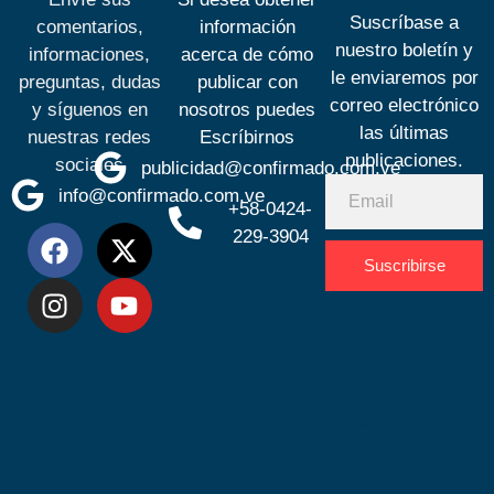
Suscríbase a
comentarios,
información
nuestro boletín y
informaciones,
acerca de cómo
le enviaremos por
preguntas, dudas
publicar con
correo electrónico
y síguenos en
nosotros puedes
las últimas
nuestras redes
Escríbirnos
publicaciones.
sociales
publicidad@confirmado.com.ve
info@confirmado.com.ve
+58-0424-
229-3904
Suscribirse
Desarrolla
por
Espacio
SEO