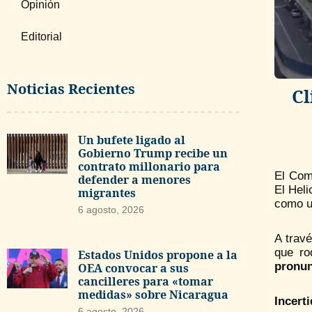
Opinión
Editorial
Noticias Recientes
Cl
Un bufete ligado al
Gobierno Trump recibe un
contrato millonario para
El Comi
defender a menores
El Heli
migrantes
como u
6 agosto, 2026
A trav
que ro
Estados Unidos propone a la
pronun
OEA convocar a sus
cancilleres para «tomar
medidas» sobre Nicaragua
Incert
6 agosto, 2026