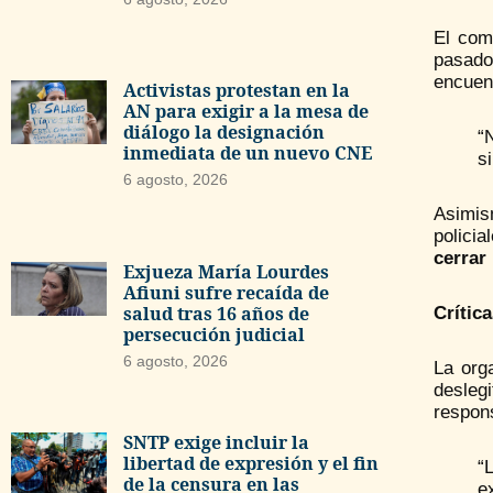
El com
pasado
encuen
Activistas protestan en la
AN para exigir a la mesa de
diálogo la designación
“
inmediata de un nuevo CNE
si
6 agosto, 2026
Asimis
polici
cerrar
Exjueza María Lourdes
Afiuni sufre recaída de
salud tras 16 años de
Crític
persecución judicial
6 agosto, 2026
La orga
deslegi
respons
SNTP exige incluir la
libertad de expresión y el fin
“
de la censura en las
e