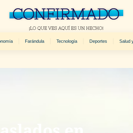
onomía
Farándula
Tecnología
Deportes
Salud 
raslados en