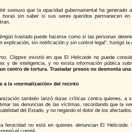
ité sostuvo que la opacidad gubernamental ha generado ang
 horas sin saber si sus seres queridos permanecen en e
tran.
Ningún traslado puede hacerse como si las personas deteni
n explicación, sin notificación y sin control legal”, fustigó la
mo, Clippve insistió en que El Helicoide no puede consi
ales y de inteligencia, y no exista información pública so
 un centro de tortura. Trasladar presos no desmonta una 
as a la «normalización» del recinto
nización también lanzó duras críticas contra quienes, a su
timar las denuncias de las víctimas, recordando que la ver
abilidad del Estado, y no negando el dolor de los afectados
La ferocidad no está en quienes denuncian El Helicoide. 
xpresó el comité.