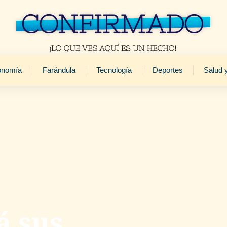
onomía
Farándula
Tecnología
Deportes
Salud 
á sus