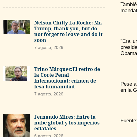
Tambié
mandat
Nelson Chitty La Roche: Mr.
Trump, thank you, but do
not forget to leave and do it
soon
“Era u
preside
7 agosto, 2026
Obama
Trino Márquez:El retiro de
la Corte Penal
Internacional: crimen de
Pese a
lesa humanidad
en la G
7 agosto, 2026
Fernando Mires: Entre la
Fuente
nube global y los imperios
estatales
6 agosto, 2026