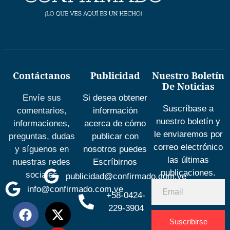
Contáctanos
Publicidad
Nuestro Boletín
De Noticias
Envíe sus
Si desea obtener
Suscríbase a
comentarios,
información
nuestro boletín y
informaciones,
acerca de cómo
le enviaremos por
preguntas, dudas
publicar con
correo electrónico
y síguenos en
nosotros puedes
las últimas
nuestras redes
Escríbirnos
publicaciones.
sociales
publicidad@confirmado.com.ve
info@confirmado.com.ve
+58-0424-
229-3904
Suscribirse