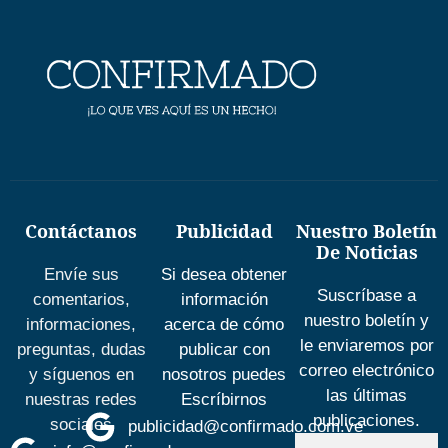
Contáctanos
Publicidad
Nuestro Boletín
De Noticias
Envíe sus
Si desea obtener
Suscríbase a
comentarios,
información
nuestro boletín y
informaciones,
acerca de cómo
le enviaremos por
preguntas, dudas
publicar con
correo electrónico
y síguenos en
nosotros puedes
las últimas
nuestras redes
Escríbirnos
publicaciones.
sociales
publicidad@confirmado.com.ve