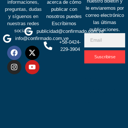
nuestro boletín y
informaciones,
acerca de cómo
le enviaremos por
preguntas, dudas
publicar con
correo electrónico
y síguenos en
nosotros puedes
las últimas
nuestras redes
Escríbirnos
publicaciones.
sociales
publicidad@confirmado.com.ve
info@confirmado.com.ve
+58-0424-
229-3904
Suscribirse
Desarrolla
por
Espacio
SEO