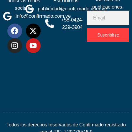
nuestras redes
Escríbirnos
publicaciones.
sociales
publicidad@confirmado.com.ve
info@confirmado.com.ve
+58-0424-
229-3904
Suscribirse
Desarrolla
por
Espacio
SEO
Todos los derechos reservados de Confirmado registrado
con el RIF: J-29778546-9