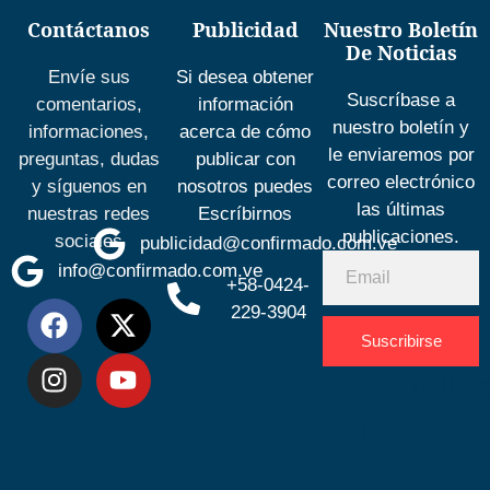
Contáctanos
Publicidad
Nuestro Boletín
De Noticias
Envíe sus
Si desea obtener
Suscríbase a
comentarios,
información
nuestro boletín y
informaciones,
acerca de cómo
le enviaremos por
preguntas, dudas
publicar con
correo electrónico
y síguenos en
nosotros puedes
las últimas
nuestras redes
Escríbirnos
publicaciones.
sociales
publicidad@confirmado.com.ve
info@confirmado.com.ve
+58-0424-
229-3904
Suscribirse
Desarrolla
por
Espacio