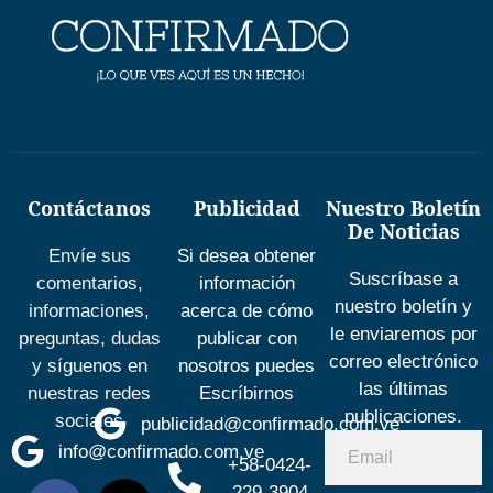
Contáctanos
Publicidad
Nuestro Boletín
De Noticias
Envíe sus
Si desea obtener
Suscríbase a
comentarios,
información
nuestro boletín y
informaciones,
acerca de cómo
le enviaremos por
preguntas, dudas
publicar con
correo electrónico
y síguenos en
nosotros puedes
las últimas
nuestras redes
Escríbirnos
publicaciones.
sociales
publicidad@confirmado.com.ve
info@confirmado.com.ve
+58-0424-
229-3904