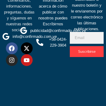
comentarios,
información
nuestro boletín y
informaciones,
acerca de cómo
le enviaremos por
preguntas, dudas
publicar con
correo electrónico
y síguenos en
nosotros puedes
las últimas
nuestras redes
Escríbirnos
publicaciones.
sociales
publicidad@confirmado.com.ve
info@confirmado.com.ve
+58-0424-
229-3904
Suscribirse
Desarrolla
por
Espacio
SEO