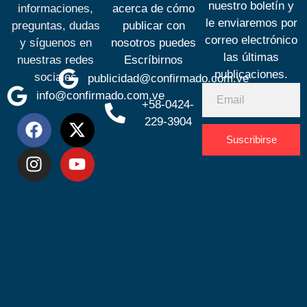
nuestro boletín y
informaciones,
acerca de cómo
le enviaremos por
preguntas, dudas
publicar con
correo electrónico
y síguenos en
nosotros puedes
las últimas
nuestras redes
Escríbirnos
publicaciones.
sociales
publicidad@confirmado.com.ve
info@confirmado.com.ve
+58-0424-
229-3904
Suscribirse
Desarrolla
por
Espacio
SEO