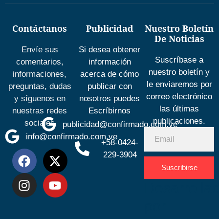
Contáctanos
Publicidad
Nuestro Boletín
De Noticias
Envíe sus
Si desea obtener
Suscríbase a
comentarios,
información
nuestro boletín y
informaciones,
acerca de cómo
le enviaremos por
preguntas, dudas
publicar con
correo electrónico
y síguenos en
nosotros puedes
las últimas
nuestras redes
Escríbirnos
publicaciones.
sociales
publicidad@confirmado.com.ve
info@confirmado.com.ve
+58-0424-
229-3904
Suscribirse
Desarrolla
por