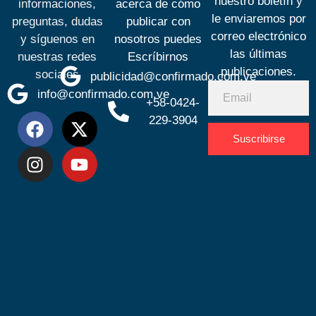
nuestro boletín y
informaciones,
acerca de cómo
le enviaremos por
preguntas, dudas
publicar con
correo electrónico
y síguenos en
nosotros puedes
las últimas
nuestras redes
Escríbirnos
publicaciones.
sociales
publicidad@confirmado.com.ve
info@confirmado.com.ve
+58-0424-
229-3904
Suscribirse
Desarrolla
por
Espacio
SEO