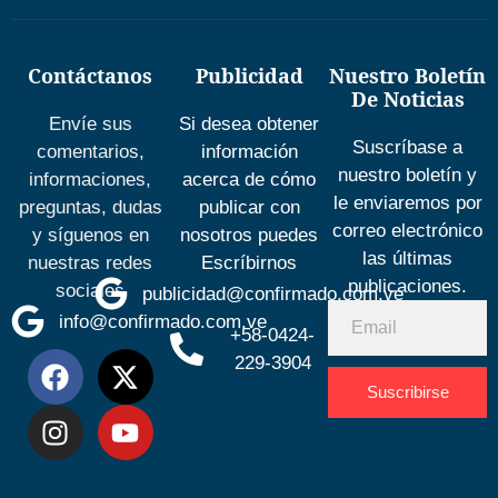
Contáctanos
Publicidad
Nuestro Boletín
De Noticias
Envíe sus
Si desea obtener
Suscríbase a
comentarios,
información
nuestro boletín y
informaciones,
acerca de cómo
le enviaremos por
preguntas, dudas
publicar con
correo electrónico
y síguenos en
nosotros puedes
las últimas
nuestras redes
Escríbirnos
publicaciones.
sociales
publicidad@confirmado.com.ve
info@confirmado.com.ve
+58-0424-
229-3904
Suscribirse
Desarrolla
por