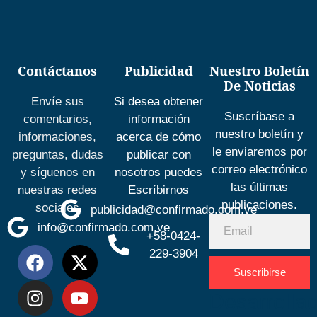
Contáctanos
Publicidad
Nuestro Boletín
De Noticias
Envíe sus
Si desea obtener
Suscríbase a
comentarios,
información
nuestro boletín y
informaciones,
acerca de cómo
le enviaremos por
preguntas, dudas
publicar con
correo electrónico
y síguenos en
nosotros puedes
las últimas
nuestras redes
Escríbirnos
publicaciones.
sociales
publicidad@confirmado.com.ve
info@confirmado.com.ve
+58-0424-
229-3904
Suscribirse
Desarrolla