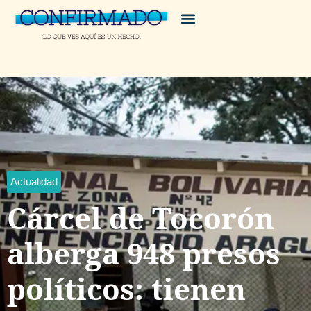
Actualidad
Cárcel de Tocorón
alberga 948 presos
políticos: tienen