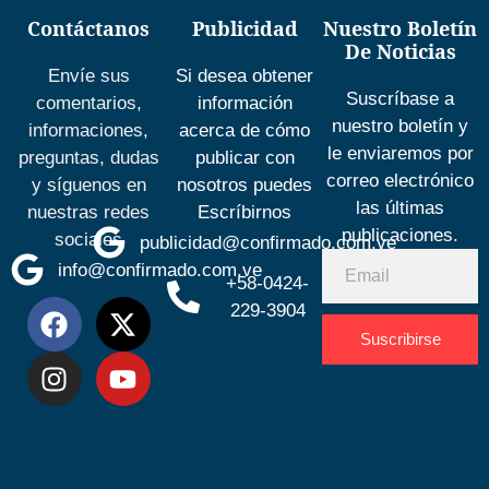
Contáctanos
Publicidad
Nuestro Boletín
De Noticias
Envíe sus
Si desea obtener
Suscríbase a
comentarios,
información
nuestro boletín y
informaciones,
acerca de cómo
le enviaremos por
preguntas, dudas
publicar con
correo electrónico
y síguenos en
nosotros puedes
las últimas
nuestras redes
Escríbirnos
publicaciones.
sociales
publicidad@confirmado.com.ve
info@confirmado.com.ve
+58-0424-
229-3904
Suscribirse
Desarrolla
por
Espacio