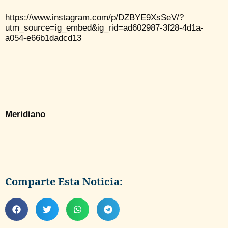
https://www.instagram.com/p/DZBYE9XsSeV/?
utm_source=ig_embed&ig_rid=ad602987-3f28-4d1a-
a054-e66b1dadcd13
Meridiano
Comparte Esta Noticia: