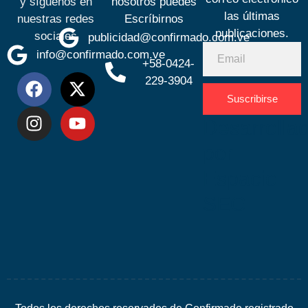
y síguenos en
nosotros puedes
las últimas
nuestras redes
Escríbirnos
publicaciones.
sociales
publicidad@confirmado.com.ve
info@confirmado.com.ve
+58-0424-
229-3904
Suscribirse
Desarrolla
por
Espacio
SEO