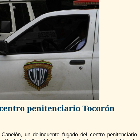
 centro penitenciario Tocorón
Canelón, un delincuente fugado del centro penitenciario