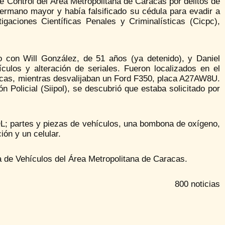
e Control del Área Metropolitana de Caracas por delitos de
ermano mayor y había falsificado su cédula para evadir a
igaciones Científicas Penales y Criminalísticas (Cicpc),
o con Will González, de 51 años (ya detenido), y Daniel
culos y alteración de seriales. Fueron localizados en el
racas, mientras desvalijaban un Ford F350, placa A27AW8U.
ón Policial (Siipol), se descubrió que estaba solicitado por
L; partes y piezas de vehículos, una bombona de oxígeno,
ión y un celular.
ia de Vehículos del Área Metropolitana de Caracas.
800 noticias