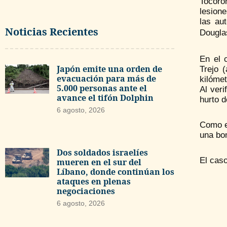
Tocorón
lesion
las au
Noticias Recientes
Dougla
En el 
Japón emite una orden de
Trejo 
evacuación para más de
kilómet
5.000 personas ante el
Al veri
avance el tifón Dolphin
hurto d
6 agosto, 2026
Como e
una bom
Dos soldados israelíes
El caso
mueren en el sur del
Líbano, donde continúan los
ataques en plenas
negociaciones
6 agosto, 2026