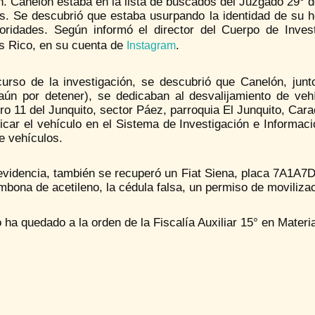
. Canelón estaba en la lista de buscados del Juzgado 29° d
es. Se descubrió que estaba usurpando la identidad de su h
toridades. Según informó el director del Cuerpo de Invest
s Rico, en su cuenta de
.
Instagram
curso de la investigación, se descubrió que Canelón, junt
(aún por detener), se dedicaban al desvalijamiento de vehí
ro 11 del Junquito, sector Páez, parroquia El Junquito, Ca
ficar el vehículo en el Sistema de Investigación e Informaci
e vehículos.
videncia, también se recuperó un Fiat Siena, placa 7A1A7D
bona de acetileno, la cédula falsa, un permiso de movilizac
 ha quedado a la orden de la Fiscalía Auxiliar 15° en Mater