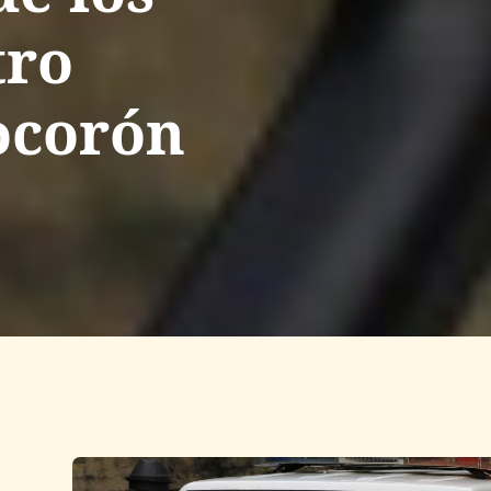
tro
ocorón