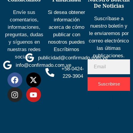
De Noticias
Envíe sus
Si desea obtener
Suscríbase a
comentarios,
información
nuestro boletín y
informaciones,
acerca de cómo
le enviaremos por
preguntas, dudas
publicar con
correo electrónico
y síguenos en
nosotros puedes
las últimas
nuestras redes
Escríbirnos
publicaciones.
sociales
publicidad@confirmado.com.ve
info@confirmado.com.ve
+58-0424-
229-3904
Suscribirse
Desarrolla
por
Espacio
SEO