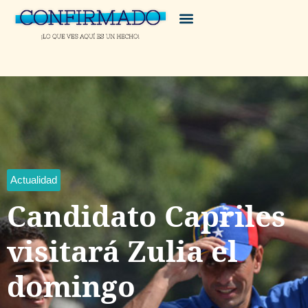
Actualidad
Candidato Capriles
visitará Zulia el
domingo