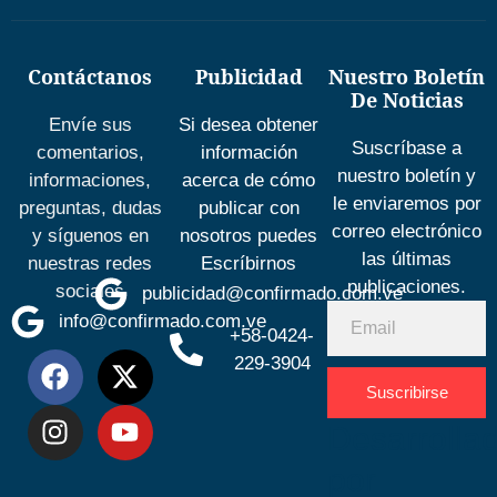
Contáctanos
Publicidad
Nuestro Boletín
De Noticias
Envíe sus
Si desea obtener
Suscríbase a
comentarios,
información
nuestro boletín y
informaciones,
acerca de cómo
le enviaremos por
preguntas, dudas
publicar con
correo electrónico
y síguenos en
nosotros puedes
las últimas
nuestras redes
Escríbirnos
publicaciones.
sociales
publicidad@confirmado.com.ve
info@confirmado.com.ve
+58-0424-
229-3904
Suscribirse
Desarrolla
por