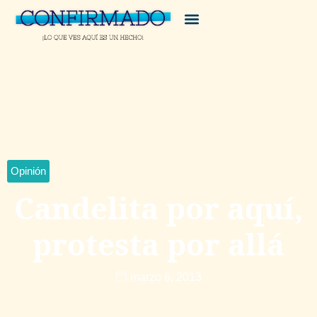
Opinión
Candelita por aquí,
protesta por allá
marzo 6, 2013