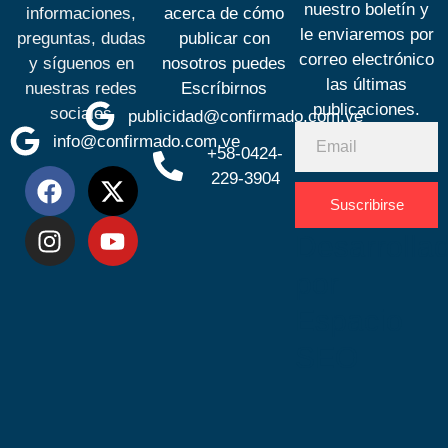
nuestro boletín y
informaciones,
acerca de cómo
le enviaremos por
preguntas, dudas
publicar con
correo electrónico
y síguenos en
nosotros puedes
las últimas
nuestras redes
Escríbirnos
publicaciones.
sociales
publicidad@confirmado.com.ve
info@confirmado.com.ve
+58-0424-
229-3904
Suscribirse
Desarrolla
por
Espacio
SEO