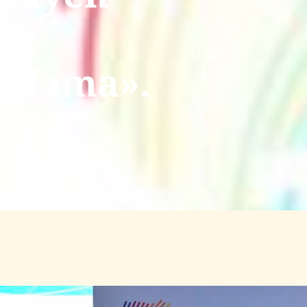
re
e Lima».