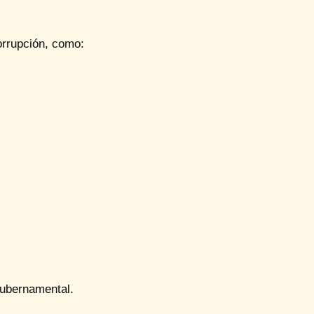
orrupción, como:
 gubernamental.