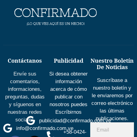
Contáctanos
Publicidad
Nuestro Boletín
De Noticias
Envíe sus
Si desea obtener
Suscríbase a
comentarios,
información
nuestro boletín y
informaciones,
acerca de cómo
le enviaremos por
preguntas, dudas
publicar con
correo electrónico
y síguenos en
nosotros puedes
las últimas
nuestras redes
Escríbirnos
publicaciones.
sociales
publicidad@confirmado.com.ve
info@confirmado.com.ve
+58-0424-