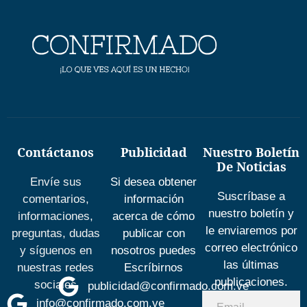
Contáctanos
Publicidad
Nuestro Boletín
De Noticias
Envíe sus
Si desea obtener
Suscríbase a
comentarios,
información
nuestro boletín y
informaciones,
acerca de cómo
le enviaremos por
preguntas, dudas
publicar con
correo electrónico
y síguenos en
nosotros puedes
las últimas
nuestras redes
Escríbirnos
publicaciones.
sociales
publicidad@confirmado.com.ve
info@confirmado.com.ve