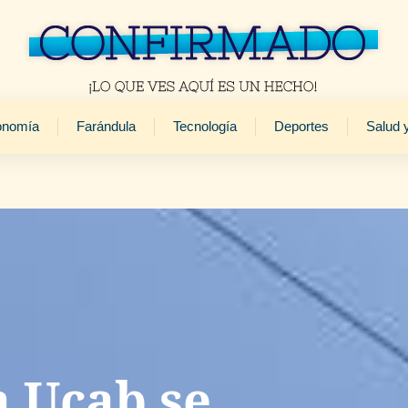
onomía
Farándula
Tecnología
Deportes
Salud 
a Ucab se