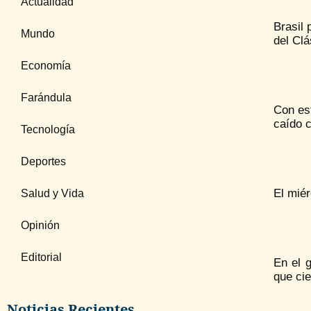
Actualidad
Brasil 
Mundo
del Clá
Economía
Farándula
Con est
caído 
Tecnología
Deportes
El miér
Salud y Vida
Opinión
Editorial
En el 
que cie
Noticias Recientes