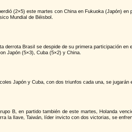
perdió (2×5) este martes con China en Fukuoka (Japón) en pa
sico Mundial de Béisbol.
a derrota Brasil se despide de su primera participación en e
con Japón (5×3), Cuba (5×2) y China.
coles Japón y Cuba, con dos triunfos cada una, se jugarán el
grupo B, en partido también de este martes, Holanda venció
rra la llave, Taiwán, líder invicto con dos victorias, se enfre