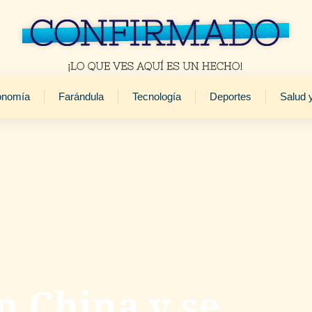
onomía
Farándula
Tecnología
Deportes
Salud 
n China y se