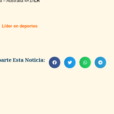
 – Australia 4×1//
LR
:
Líder en deportes
rte Esta Noticia: