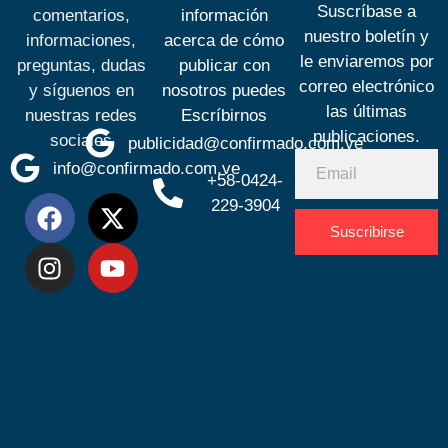
Suscríbase a
comentarios,
información
nuestro boletín y
informaciones,
acerca de cómo
le enviaremos por
preguntas, dudas
publicar con
correo electrónico
y síguenos en
nosotros puedes
las últimas
nuestras redes
Escríbirnos
publicaciones.
sociales
publicidad@confirmado.com.ve
info@confirmado.com.ve
+58-0424-
229-3904
Suscribirse
Desarrolla
por
Espacio
SEO