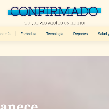
onomía
Farándula
Tecnología
Deportes
Salud 
manece