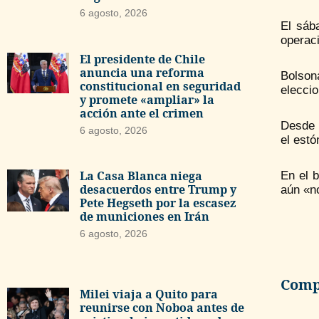
6 agosto, 2026
El sába
operaci
El presidente de Chile
anuncia una reforma
Bolson
constitucional en seguridad
eleccio
y promete «ampliar» la
acción ante el crimen
Desde 
6 agosto, 2026
el estó
La Casa Blanca niega
En el b
desacuerdos entre Trump y
aún «no
Pete Hegseth por la escasez
de municiones en Irán
6 agosto, 2026
Compa
Milei viaja a Quito para
reunirse con Noboa antes de