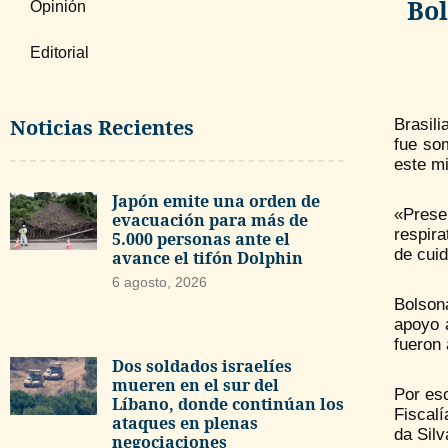
Bol
Opinión
Editorial
Noticias Recientes
Brasili
fue so
este mi
Japón emite una orden de
«Prese
evacuación para más de
respira
5.000 personas ante el
de cuid
avance el tifón Dolphin
6 agosto, 2026
Bolson
apoyo 
fueron 
Dos soldados israelíes
mueren en el sur del
Por es
Líbano, donde continúan los
Fiscalí
ataques en plenas
da Silv
negociaciones