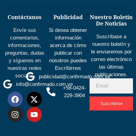
Contáctanos
Publicidad
Nuestro Boletín
De Noticias
Envíe sus
Si desea obtener
Suscríbase a
comentarios,
información
nuestro boletín y
informaciones,
acerca de cómo
le enviaremos por
preguntas, dudas
publicar con
correo electrónico
y síguenos en
nosotros puedes
las últimas
nuestras redes
Escríbirnos
publicaciones.
sociales
publicidad@confirmado.com.ve
info@confirmado.com.ve
+58-0424-
229-3904
Suscribirse
Desarrolla
por