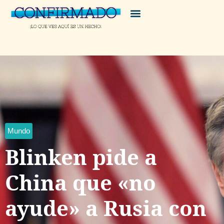
Mundo
Blinken pide a
China que «no
ayude» a Rusia con