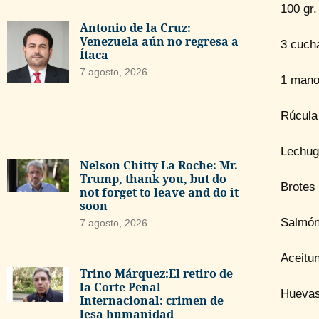
100 gr.
Antonio de la Cruz:
Venezuela aún no regresa a
3 cuch
Ítaca
7 agosto, 2026
1 manoj
Rúcula
Lechug
Nelson Chitty La Roche: Mr.
Trump, thank you, but do
Brotes 
not forget to leave and do it
soon
Salmón
7 agosto, 2026
Aceitu
Trino Márquez:El retiro de
la Corte Penal
Huevas
Internacional: crimen de
lesa humanidad