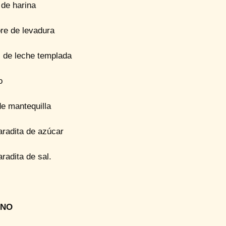
 de harina
re de levadura
. de leche templada
o
de mantequilla
aradita de azúcar
radita de sal.
ENO