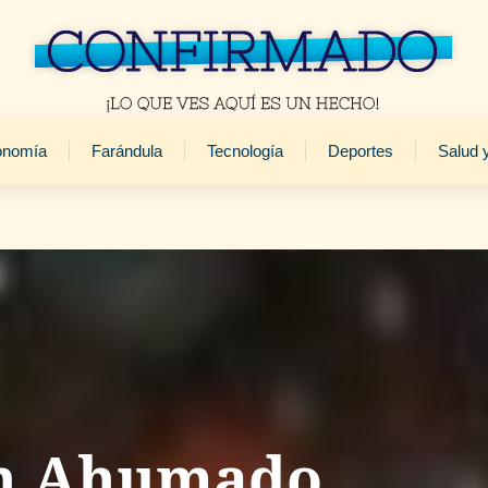
onomía
Farándula
Tecnología
Deportes
Salud 
ón Ahumado