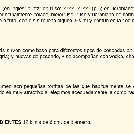
i (en inglés: blintz; en ruso: ????, ????? (pl.); en ucranian
principalmente polaco, bielorruso, ruso y ucraniano de har
o o frita, con o sin relleno alguno. Es muy común en la cocin
inis sirven como base para diferentes tipos de pescados ah
agria) y huevas de pescado, y se acompañan con vodka, cha
umen son pequeñas tortitas de las que habitualmente se 
ado es muy atractivo si elegimos adecuadamente la combina
DIENTES
12 blinis de 6 cm. de diámetro.