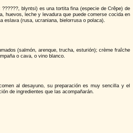
o: ??????, blyntsi) es una tortita fina (especie de Crêpe) de
ina, huevos, leche y levadura que puede comerse cocida en
a eslava (rusa, ucraniana, bielorrusa o polaca).
umados (salmón, arenque, trucha, esturión); crème fraîche
mpaña o cava, o vino blanco.
comen al desayuno, su preparación es muy sencilla y el
ción de ingredientes que las acompañarán.